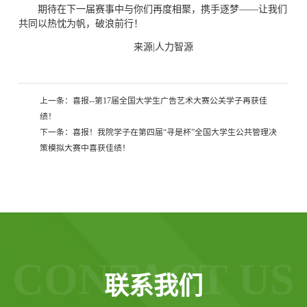
期待在下一届赛事中与你们再度相聚，携手逐梦——让我们
共同以热忱为帆，破浪前行！
来源|人力智源
上一条：
喜报--第17届全国大学生广告艺术大赛公关学子再获佳
绩！
下一条：
喜报！我院学子在第四届“寻是杯”全国大学生公共管理决
策模拟大赛中喜获佳绩！
CONTACT US
联系我们