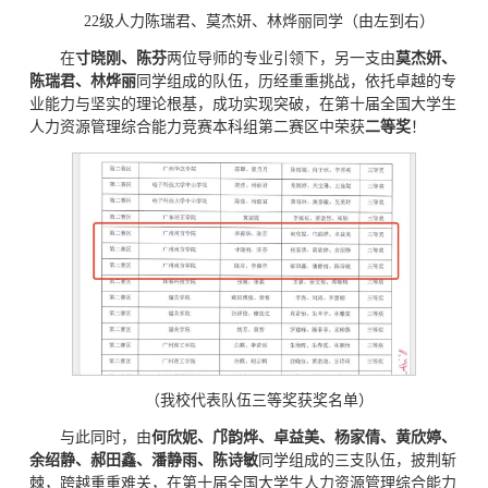
22级人力陈瑞君、莫杰妍、林烨丽同学（由左到右）
在
寸晓刚、陈芬
两位导师的专业引领下，另一支由
莫杰妍、
陈瑞君、林烨丽
同学组成的队伍，历经重重挑战，依托卓越的专
业能力与坚实的理论根基，成功实现突破，在第十届全国大学生
人力资源管理综合能力竞赛本科组第二赛区中荣获
二等奖
！
（我校代表队伍三等奖获奖名单）
与此同时，由
何欣妮、邝韵烨、卓益美、杨家倩、黄欣婷、
余绍静、郝田鑫、潘静雨、陈诗敏
同学组成的三支队伍，披荆斩
棘，跨越重重难关，在第十届全国大学生人力资源管理综合能力