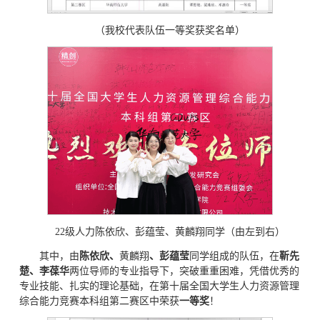
（我校代表队伍一等奖获奖名单）
22级人力陈依欣、彭蕴莹、黄麟翔同学（由左到右）
其中，由
陈依欣、
黄麟翔
、彭蕴莹
同学组成的队伍，在
靳先
楚、李葆华
两位导师的专业指导下，突破重重困难，凭借优秀的
专业技能、扎实的理论基础，在第十届全国大学生人力资源管理
综合能力竞赛本科组第二赛区中荣获
一等奖
！