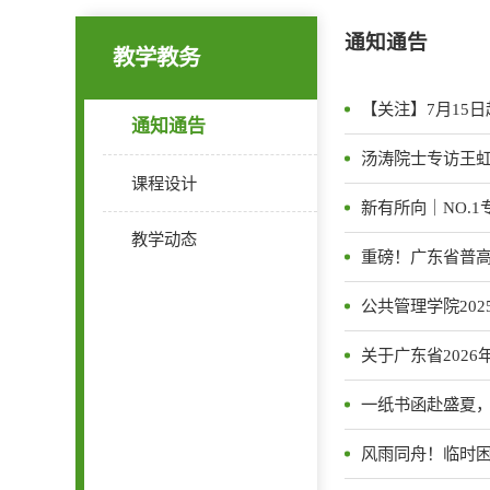
通知通告
教学教务
【关注】7月15
通知通告
汤涛院士专访王
课程设计
新有所向｜NO.
教学动态
重磅！广东省普
公共管理学院202
关于广东省202
一纸书函赴盛夏，
风雨同舟！临时困