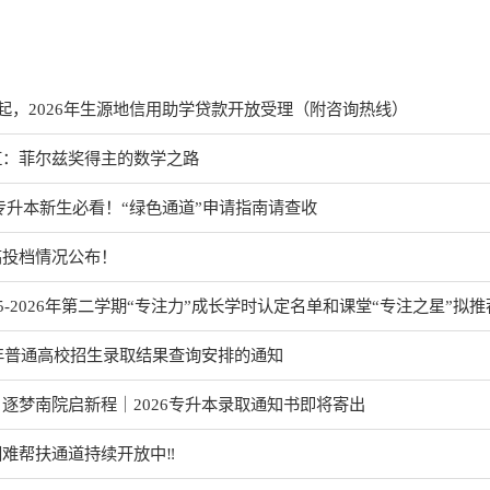
日起，2026年生源地信用助学贷款开放受理（附咨询热线）
虹：菲尔兹奖得主的数学之路
1专升本新生必看！“绿色通道”申请指南请查收
高投档情况公布！
5-2026年第二学期“专注力”成长学时认定名单和课堂“专注之星”拟
6年普通高校招生录取结果查询安排的通知
逐梦南院启新程｜2026专升本录取通知书即将寄出
难帮扶通道持续开放中‼️